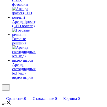
(LED)
фотозоны
Аренда iposter
(LED роллап)
Готовые
решения
Аренда
светодиодных
led (лед)
видео-шаров
Сравнение
0
Отложенные
0
Корзина
0