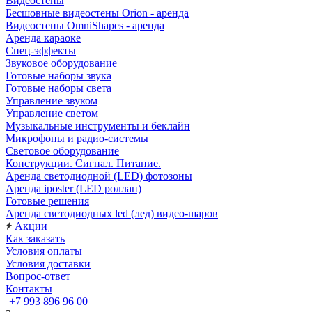
Видеостены
Бесшовные видеостены Orion - аренда
Видеостены OmniShapes - аренда
Аренда караоке
Спец-эффекты
Звуковое оборудование
Готовые наборы звука
Готовые наборы света
Управление звуком
Управление светом
Музыкальные инструменты и беклайн
Микрофоны и радио-системы
Световое оборудование
Конструкции. Сигнал. Питание.
Аренда светодиодной (LED) фотозоны
Аренда iposter (LED роллап)
Готовые решения
Аренда светодиодных led (лед) видео-шаров
Акции
Как заказать
Условия оплаты
Условия доставки
Вопрос-ответ
Контакты
+7 993 896 96 00