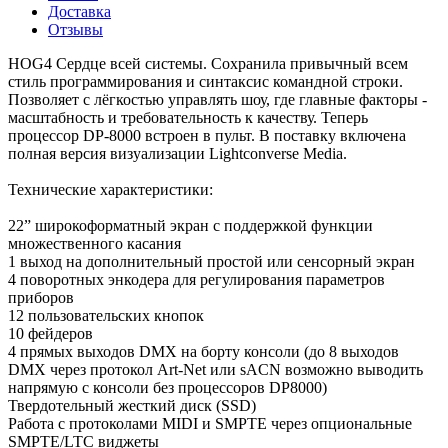
Доставка
Отзывы
HOG4 Сердце всей системы. Сохранила привычный всем
стиль программирования и синтаксис командной строки.
Позволяет с лёгкостью управлять шоу, где главные факторы -
масштабность и требовательность к качеству. Теперь
процессор DP-8000 встроен в пульт. В поставку включена
полная версия визуализации Lightconverse Media.
Технические характеристики:
22” широкоформатный экран с поддержкой функции
множественного касания
1 выход на дополнительный простой или сенсорный экран
4 поворотных энкодера для регулирования параметров
приборов
12 пользовательских кнопок
10 фейдеров
4 прямых выходов DMX на борту консоли (до 8 выходов
DMX через протокол Art-Net или sACN возможно выводить
напрямую с консоли без процессоров DP8000)
Твердотельный жесткий диск (SSD)
Работа с протоколами MIDI и SMPTE через опциональные
SMPTE/LTC виджеты