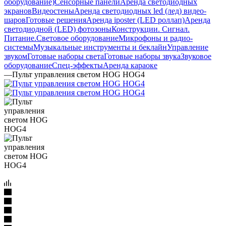
оборудование)
Сенсорные панели
Аренда светодиодных
экранов
Видеостены
Аренда светодиодных led (лед) видео-
шаров
Готовые решения
Аренда iposter (LED роллап)
Аренда
светодиодной (LED) фотозоны
Конструкции. Сигнал.
Питание.
Световое оборудование
Микрофоны и радио-
системы
Музыкальные инструменты и беклайн
Управление
звуком
Готовые наборы света
Готовые наборы звука
Звуковое
оборудование
Спец-эффекты
Аренда караоке
—
Пульт управления светом HOG HOG4